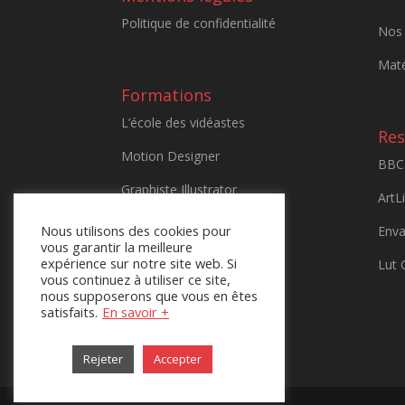
Politique de confidentialité
Nos 
Maté
Formations
L’école des vidéastes
Res
Motion Designer
BBC 
Graphiste Illustrator
ArtLi
Sony AX700
Nous utilisons des cookies pour
Enva
vous garantir la meilleure
Maîtriser le GH5
expérience sur notre site web. Si
Lut 
vous continuez à utiliser ce site,
Logic Pro X
nous supposerons que vous en êtes
satisfaits.
En savoir +
AlphaTango
Rejeter
Accepter