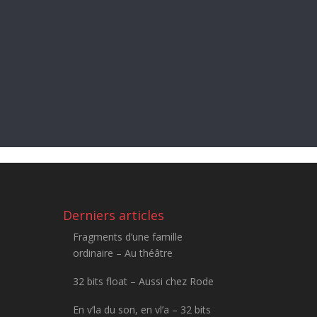
Derniers articles
Fragments d’une famille
ordinaire – Au théâtre
32 bits float – Aussi chez Rode
En v’la du son, en vl’a – 32 bits