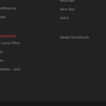
Musicalia
références
Alice Dior
riel
Seb’O
sources
Adobe Stock
IStock
Sound Effect
st
to
GHAlex – GH5