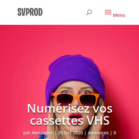
Numérisez vos
cassettes VHS
par
Alexandre
|
29 Oct 2020
|
Annonces
|
0