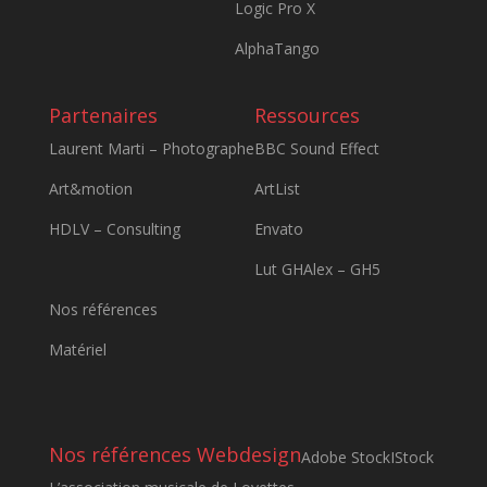
Logic Pro X
AlphaTango
Partenaires
Ressources
Laurent Marti – Photographe
BBC Sound Effect
Art&motion
ArtList
HDLV – Consulting
Envato
Lut GHAlex – GH5
Nos références
Matériel
Nos références Webdesign
Adobe Stock
IStock