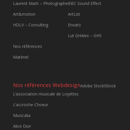
Laurent Marti – Photographe
BBC Sound Effect
Art&motion
ArtList
HDLV – Consulting
Envato
Lut GHAlex – GH5
Nos références
Matériel
Nos références Webdesign
Adobe Stock
IStock
L’association musicale de Loyettes
L’accroche-Choeur
Musicalia
Alice Dior