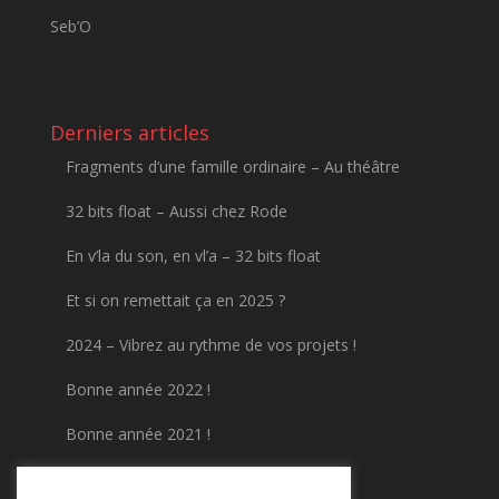
Seb’O
Derniers articles
Fragments d’une famille ordinaire – Au théâtre
32 bits float – Aussi chez Rode
En v’la du son, en vl’a – 32 bits float
Et si on remettait ça en 2025 ?
2024 – Vibrez au rythme de vos projets !
Bonne année 2022 !
Bonne année 2021 !
Numérisez vos cassettes VHS