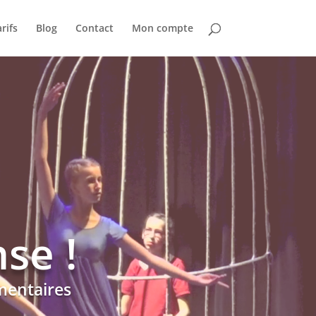
rifs
Blog
Contact
Mon compte
se !
entaires