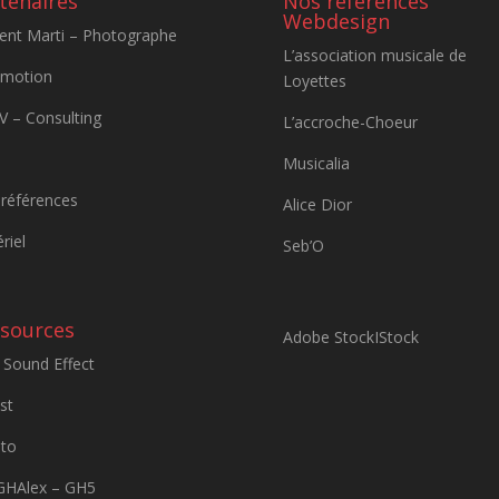
tenaires
Nos références
Webdesign
ent Marti – Photographe
L’association musicale de
&motion
Loyettes
 – Consulting
L’accroche-Choeur
Musicalia
références
Alice Dior
riel
Seb’O
sources
Adobe Stock
IStock
Sound Effect
st
to
GHAlex – GH5