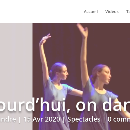
Accueil
Vidéos
Ta
ourd’hui, on dan
andre
|
15 Avr 2020
|
Spectacles
|
0 comm