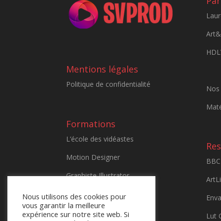
Par
Laur
Art
HDLV
Mentions légales
Politique de confidentialité
Nos 
Maté
Formations
L’école des vidéastes
Res
Motion Designer
BBC 
Graphiste Illustrator
ArtLi
Sony AX700
Nous utilisons des cookies pour
Enva
vous garantir la meilleure
Maîtriser le GH5
expérience sur notre site web. Si
Lut 