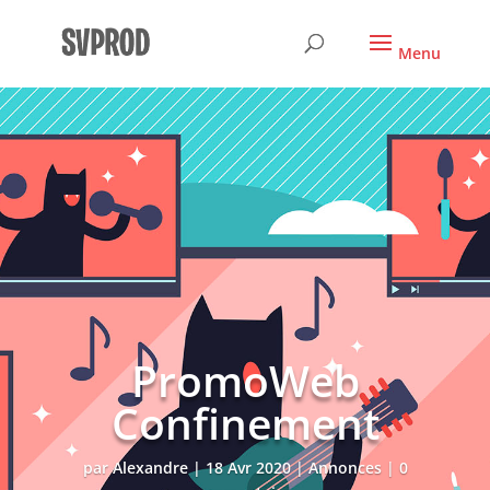
PromoWeb
Confinement
par
Alexandre
|
18 Avr 2020
|
Annonces
|
0