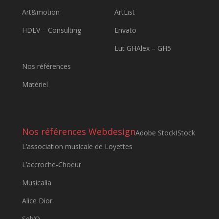
Art&motion
ArtList
HDLV – Consulting
Envato
Lut GHAlex – GH5
Nos références
Matériel
Nos références Webdesign
Adobe Stock
IStock
L’association musicale de Loyettes
L’accroche-Choeur
Musicalia
Alice Dior
Seb’O