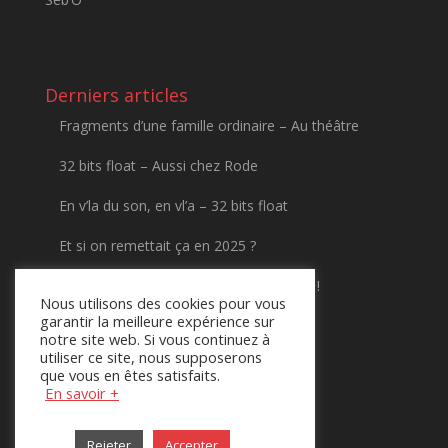
Derniers articles
Fragments d’une famille ordinaire – Au théâtre
32 bits float – Aussi chez Rode
En v’la du son, en vl’a – 32 bits float
Et si on remettait ça en 2025 ?
2024 – Vibrez au rythme de vos projets !
Nous utilisons des cookies pour vous
garantir la meilleure expérience sur
Bonne année 2022 !
notre site web. Si vous continuez à
utiliser ce site, nous supposerons
Bonne année 2021 !
que vous en êtes satisfaits.
En savoir +
Numérisez vos cassettes VHS
Rejeter
Accepter